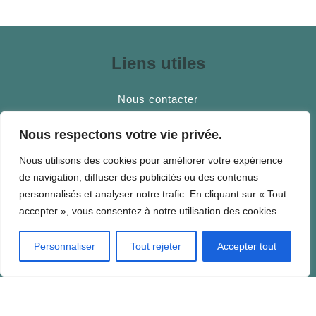
Liens utiles
Nous contacter
Horaires d’ouverture
Nous respectons votre vie privée.
Services publics
Nous utilisons des cookies pour améliorer votre expérience
de navigation, diffuser des publicités ou des contenus
personnalisés et analyser notre trafic. En cliquant sur « Tout
accepter », vous consentez à notre utilisation des cookies.
Fourques, village au coeur des
Aspres
Personnaliser
Tout rejeter
Accepter tout
Charmant village catalan ayant vu le jour en l’an 800,
Fourques est au croisement de routes stratégiques.
Ce village des Aspres a l’avantage de la proximité de