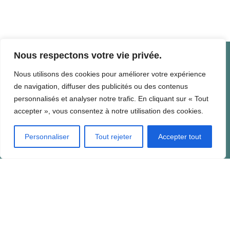
Nous respectons votre vie privée.
Liens utiles
Nous utilisons des cookies pour améliorer votre expérience
de navigation, diffuser des publicités ou des contenus
Nous contacter
personnalisés et analyser notre trafic. En cliquant sur « Tout
accepter », vous consentez à notre utilisation des cookies.
Horaires d’ouverture
Services publics
Personnaliser
Tout rejeter
Accepter tout
Fourques, village au coeur des
Aspres
Charmant village catalan ayant vu le jour en l’an 800,