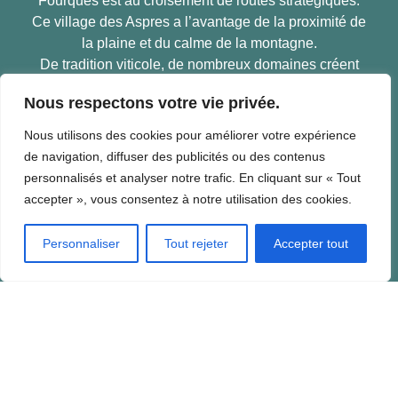
Fourques est au croisement de routes stratégiques.
Ce village des Aspres a l’avantage de la proximité de
la plaine et du calme de la montagne.
De tradition viticole, de nombreux domaines créent
leurs vins aujourd’hui exportés dans le monde entier.
Nous respectons votre vie privée.
En savoir plus
Nous utilisons des cookies pour améliorer votre expérience
de navigation, diffuser des publicités ou des contenus
personnalisés et analyser notre trafic. En cliquant sur « Tout
Mairie de Fourques
accepter », vous consentez à notre utilisation des cookies.
Place de la Mairie – 66300 Fourques
Personnaliser
Tout rejeter
Accepter tout
Horaires :
– Lundi , Mercredi, Jeudi et Vendredi de 8h à 12h et
de 17h à 18h
– Mardi de 17h à 18h.
– Samedi de 9h à 12h.
Tél :
04 68 38 80 41