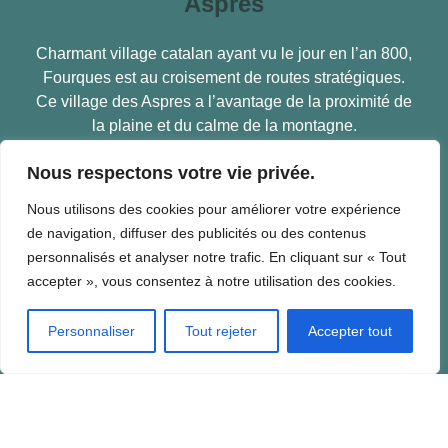
Aspres
Charmant village catalan ayant vu le jour en l’an 800,
Fourques est au croisement de routes stratégiques.
Ce village des Aspres a l’avantage de la proximité de
la plaine et du calme de la montagne.
De tradition viticole, de nombreux domaines créent
Nous respectons votre vie privée.
leurs vins aujourd’hui exportés dans le monde entier.
En savoir plus
Nous utilisons des cookies pour améliorer votre expérience
de navigation, diffuser des publicités ou des contenus
personnalisés et analyser notre trafic. En cliquant sur « Tout
accepter », vous consentez à notre utilisation des cookies.
Mairie de Fourques
Personnaliser
Tout rejeter
Accepter tout
Place de la Mairie – 66300 Fourques
Horaires :
– Lundi , Mercredi, Jeudi et Vendredi de 8h à 12h et
de 17h à 18h