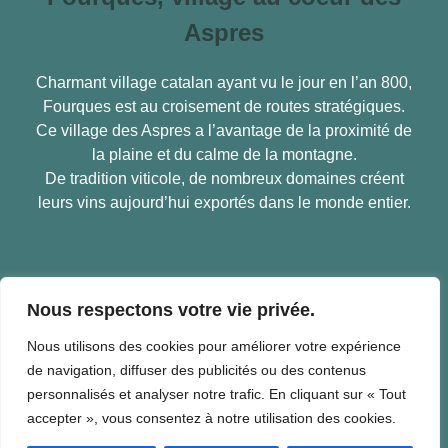
Aspres
Charmant village catalan ayant vu le jour en l’an 800,
Fourques est au croisement de routes stratégiques.
Ce village des Aspres a l’avantage de la proximité de
la plaine et du calme de la montagne.
De tradition viticole, de nombreux domaines créent
leurs vins aujourd’hui exportés dans le monde entier.
En savoir plus
Nous respectons votre vie privée.
Mairie de Fourques
Nous utilisons des cookies pour améliorer votre expérience
de navigation, diffuser des publicités ou des contenus
Place de la Mairie – 66300 Fourques
personnalisés et analyser notre trafic. En cliquant sur « Tout
Horaires :
accepter », vous consentez à notre utilisation des cookies.
– Lundi , Mercredi, Jeudi et Vendredi de 8h à 12h et