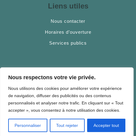
Liens utiles
Nous contacter
Horaires d’ouverture
Services publics
Fourques, village au coeur des
Nous respectons votre vie privée.
Aspres
Nous utilisons des cookies pour améliorer votre expérience
de navigation, diffuser des publicités ou des contenus
Charmant village catalan ayant vu le jour en l’an 800,
personnalisés et analyser notre trafic. En cliquant sur « Tout
Fourques est au croisement de routes stratégiques.
accepter », vous consentez à notre utilisation des cookies.
Ce village des Aspres a l’avantage de la proximité de
la plaine et du calme de la montagne.
Personnaliser
Tout rejeter
Accepter tout
De tradition viticole, de nombreux domaines créent
leurs vins aujourd’hui exportés dans le monde entier.